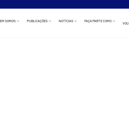
o estudo clínico ou solicitar uma reunião com nossa equipe?
Clique aqui
e c
EM SOMOS
PUBLICAÇÕES
NOTÍCIAS
FAÇA PARTE COMO
VOL