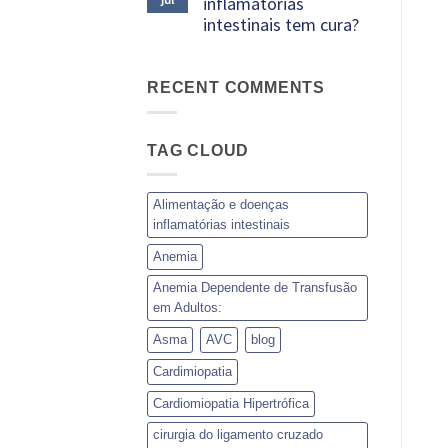
inflamatórias
Atividade
é
física
intestinais tem cura?
tão
em
importante?
pacientes
Nenhum
com
comentário
insuficiência
em
RECENT COMMENTS
cardíaca:
Doenças
pode
inflamatórias
ou
intestinais
não
tem
TAG CLOUD
pode?
cura?
Alimentação e doenças
inflamatórias intestinais
Anemia
Anemia Dependente de Transfusão
em Adultos:
Asma
AVC
blog
Cardimiopatia
Cardiomiopatia Hipertrófica
cirurgia do ligamento cruzado