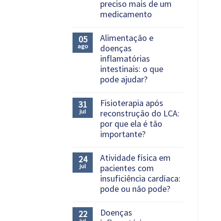
preciso mais de um
medicamento
Nenhum
comentário
Alimentação e
05
em
ago
doenças
Tratamento
do
inflamatórias
colesterol:
intestinais: o que
quando
é
pode ajudar?
preciso
Nenhum
mais
comentário
de
Fisioterapia após
31
em
um
jul
reconstrução do LCA:
Alimentação
medicamento
e
por que ela é tão
doenças
importante?
inflamatórias
intestinais:
Nenhum
o
comentário
Atividade física em
que
24
em
pode
jul
pacientes com
Fisioterapia
ajudar?
após
insuficiência cardíaca:
reconstrução
pode ou não pode?
do
LCA:
Nenhum
por
comentário
Doenças
que
22
em
ela
jul