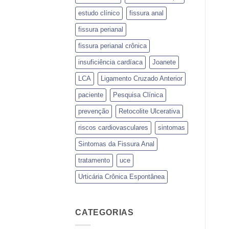
estudo clínico
fissura anal
fissura perianal
fissura perianal crônica
insuficiência cardíaca
Joanete
LCA
Ligamento Cruzado Anterior
paciente
Pesquisa Clínica
prevenção
Retocolite Ulcerativa
riscos cardiovasculares
sintomas
Sintomas da Fissura Anal
tratamento
uce
Urticária Crônica Espontânea
CATEGORIAS