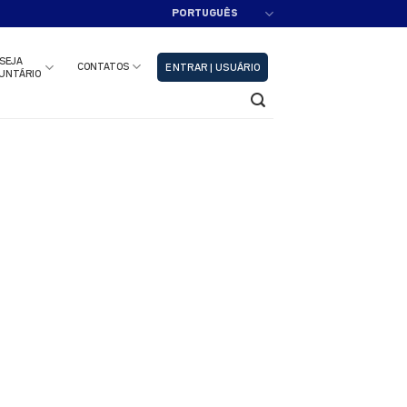
PORTUGUÊS
adastre-se!!
Fechar
SEJA
CONTATOS
ENTRAR | USUÁRIO
UNTÁRIO