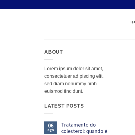
Skip
Quer patrocinar um nov
to
content
QU
ABOUT
Lorem ipsum dolor sit amet,
consectetuer adipiscing elit,
sed diam nonummy nibh
euismod tincidunt.
LATEST POSTS
Tratamento do
06
ago
colesterol: quando é