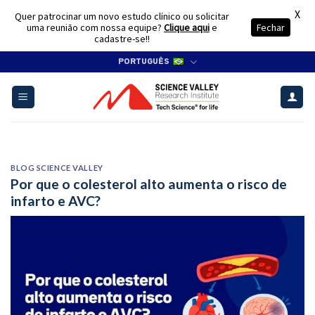
X
Quer patrocinar um novo estudo clínico ou solicitar
uma reunião com nossa equipe?
Clique aqui
e
Fechar
cadastre-se!!
Skip
PORTUGUÊS
to
content
BLOG SCIENCE VALLEY
Por que o colesterol alto aumenta o risco de
infarto e AVC?