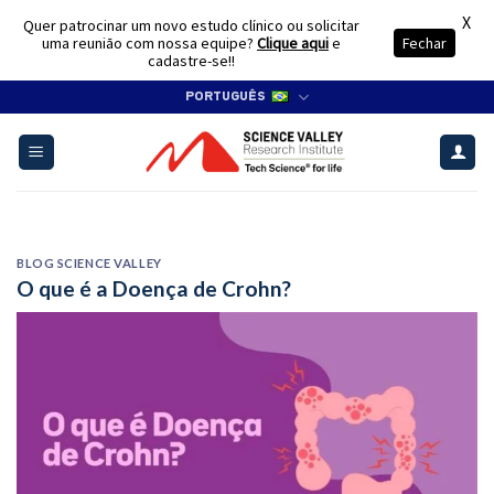
X
Quer patrocinar um novo estudo clínico ou solicitar
uma reunião com nossa equipe?
Clique aqui
e
Fechar
cadastre-se!!
Skip
PORTUGUÊS
to
content
BLOG SCIENCE VALLEY
O que é a Doença de Crohn?