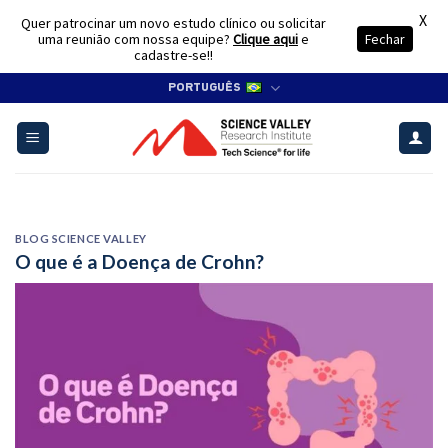
X
Quer patrocinar um novo estudo clínico ou solicitar
uma reunião com nossa equipe?
Clique aqui
e
Fechar
cadastre-se!!
Skip
PORTUGUÊS
to
content
BLOG SCIENCE VALLEY
O que é a Doença de Crohn?