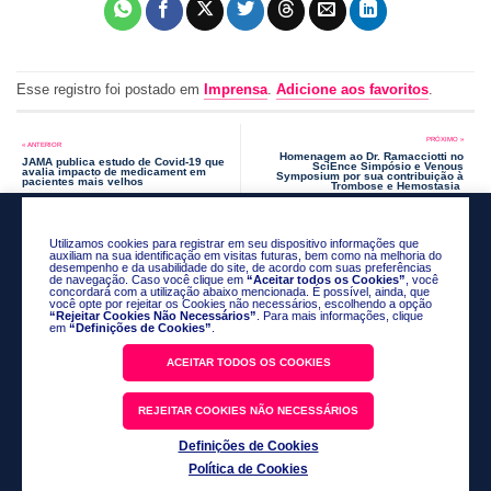
Esse registro foi postado em
Imprensa
.
Adicione aos favoritos
.
Homenagem ao Dr. Ramacciotti no
JAMA publica estudo de Covid-19 que
SciEnce Simpósio e Venous
avalia impacto de medicament em
Symposium por sua contribuição à
pacientes mais velhos
Trombose e Hemostasia
Utilizamos cookies para registrar em seu dispositivo informações que
auxiliam na sua identificação em visitas futuras, bem como na melhoria do
desempenho e da usabilidade do site, de acordo com suas preferências
de navegação. Caso você clique em
“Aceitar todos os Cookies”
, você
concordará com a utilização abaixo mencionada. É possível, ainda, que
você opte por rejeitar os Cookies não necessários, escolhendo a opção
“Rejeitar Cookies Não Necessários”
. Para mais informações, clique
em
“Definições de Cookies”
.
ACEITAR TODOS OS COOKIES
Política de Privacidade
REJEITAR COOKIES NÃO NECESSÁRIOS
Código de Conduta
Definições de Cookies
Fale Conosco
Política de Cookies
@2026 Science Valley Research Institute. Todos os direitos reservados.