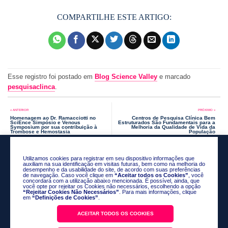
Esse registro foi postado em
Blog Science Valley
e marcado
pesquisaclinca
.
Homenagem ao Dr. Ramacciotti no
Centros de Pesquisa Clínica Bem
SciEnce Simpósio e Venous
Estruturados São Fundamentais para a
Symposium por sua contribuição à
Melhoria da Qualidade de Vida da
Trombose e Hemostasia
População
Utilizamos cookies para registrar em seu dispositivo informações que
auxiliam na sua identificação em visitas futuras, bem como na melhoria do
desempenho e da usabilidade do site, de acordo com suas preferências
de navegação. Caso você clique em
“Aceitar todos os Cookies”
, você
concordará com a utilização abaixo mencionada. É possível, ainda, que
você opte por rejeitar os Cookies não necessários, escolhendo a opção
“Rejeitar Cookies Não Necessários”
. Para mais informações, clique
em
“Definições de Cookies”
.
ACEITAR TODOS OS COOKIES