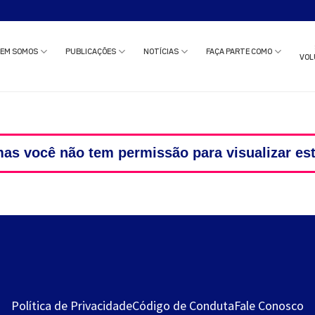
o estudo clínico ou solicitar uma reunião com nossa equipe?
Clique aqui
e c
EM SOMOS
PUBLICAÇÕES
NOTÍCIAS
FAÇA PARTE COMO
VOL
as você não tem permissão para visualizar es
Política de Privacidade
Código de Conduta
Fale Conosco