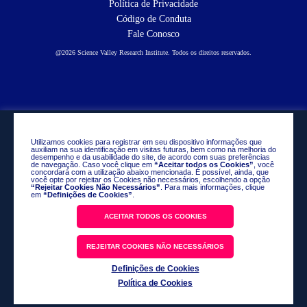
Política de Privacidade
Código de Conduta
Fale Conosco
@2026 Science Valley Research Institute. Todos os direitos reservados.
Utilizamos cookies para registrar em seu dispositivo informações que
auxiliam na sua identificação em visitas futuras, bem como na melhoria do
desempenho e da usabilidade do site, de acordo com suas preferências
de navegação. Caso você clique em
“Aceitar todos os Cookies”
, você
concordará com a utilização abaixo mencionada. É possível, ainda, que
você opte por rejeitar os Cookies não necessários, escolhendo a opção
“Rejeitar Cookies Não Necessários”
. Para mais informações, clique
em
“Definições de Cookies”
.
ACEITAR TODOS OS COOKIES
REJEITAR COOKIES NÃO NECESSÁRIOS
Definições de Cookies
Política de Cookies