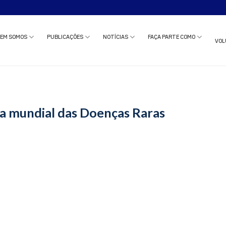
o estudo clínico ou solicitar uma reunião com nossa equipe?
Clique aqui
e c
EM SOMOS
PUBLICAÇÕES
NOTÍCIAS
FAÇA PARTE COMO
VOL
ia mundial das Doenças Raras