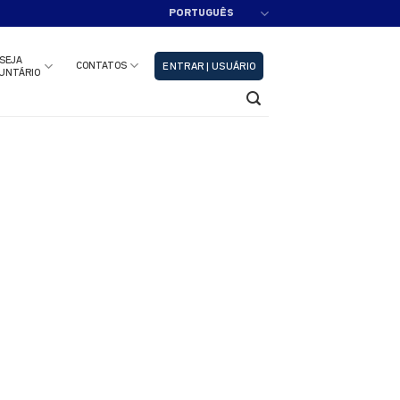
PORTUGUÊS
adastre-se!!
Fechar
SEJA
CONTATOS
ENTRAR | USUÁRIO
UNTÁRIO