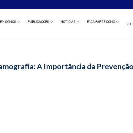
o estudo clínico ou solicitar uma reunião com nossa equipe?
Clique aqui
e c
EM SOMOS
PUBLICAÇÕES
NOTÍCIAS
FAÇA PARTE COMO
VOL
amografia: A Importância da Prevençã