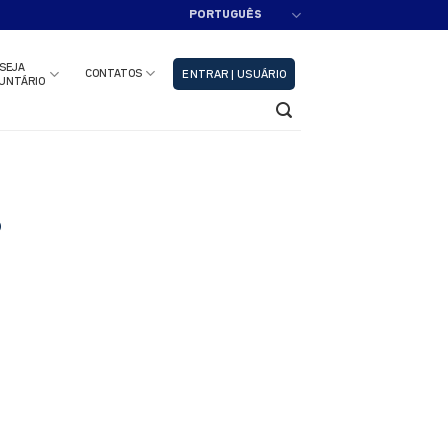
PORTUGUÊS
adastre-se!!
Fechar
SEJA
CONTATOS
ENTRAR | USUÁRIO
UNTÁRIO
o