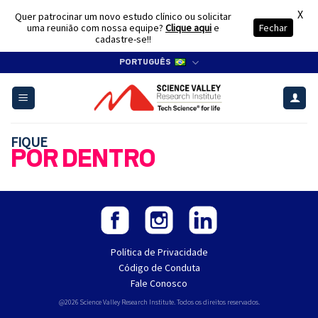
X
Quer patrocinar um novo estudo clínico ou solicitar
uma reunião com nossa equipe?
Clique aqui
e
Fechar
cadastre-se!!
Skip
PORTUGUÊS
to
content
FIQUE
POR DENTRO
Política de Privacidade
Código de Conduta
Fale Conosco
@2026 Science Valley Research Institute. Todos os direitos reservados.