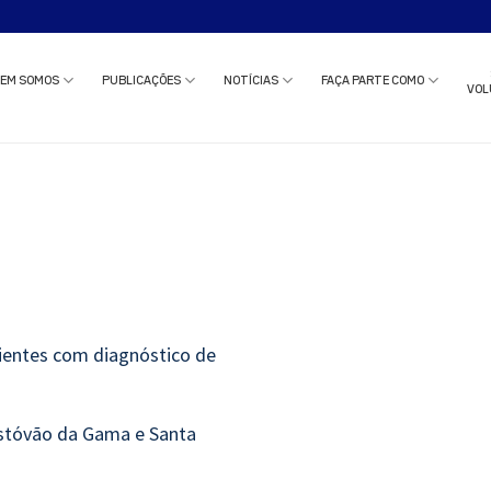
o estudo clínico ou solicitar uma reunião com nossa equipe?
Clique aqui
e c
EM SOMOS
PUBLICAÇÕES
NOTÍCIAS
FAÇA PARTE COMO
VOL
cientes com diagnóstico de
istóvão da Gama e Santa