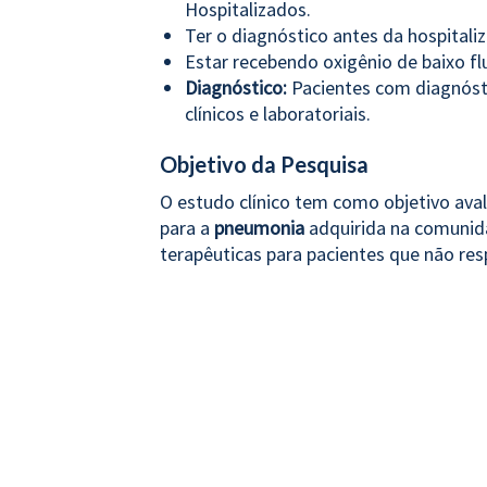
Hospitalizados.
Ter o diagnóstico antes da hospitali
Estar recebendo oxigênio de baixo fl
Diagnóstico:
Pacientes com diagnóst
clínicos e laboratoriais.
Objetivo da Pesquisa
O estudo clínico tem como objetivo aval
para a
pneumonia
adquirida na comunida
terapêuticas para pacientes que não r
convencionais.
Incidência
A
pneumonia
adquirida na comunidade a
mundo, com uma incidência mais alta e
doenças respiratórias ou imunológicas p
tabagismo, doenças cardíacas e diabe
à infecção. A PAC é uma das principais 