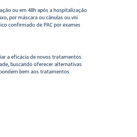
zação ou em 48h após a hospitalização
uxo, por máscara ou cânulas ou vni
ico confirmado de PAC por exames
iar a eficácia de novos tratamentos
de, buscando oferecer alternativa
s
espondem bem aos tratamentos
feta milhões de pessoas ao redor do
m crianças, idosos e pessoas com
ré-existentes. Fatores de risco como
tes também aumentam a vulnerabilidade
causas de internação hospitalar e morte,