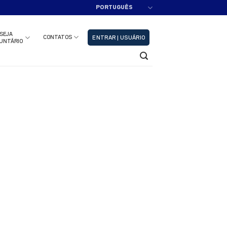
PORTUGUÊS
adastre-se!!
Fechar
SEJA
CONTATOS
ENTRAR | USUÁRIO
UNTÁRIO