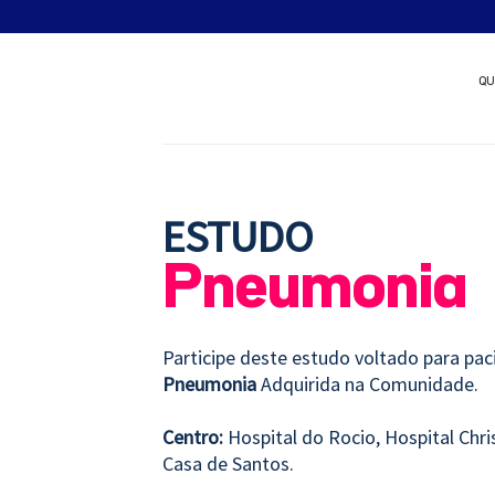
Skip
Quer patrocinar um nov
to
content
QU
ESTUDO
Pneumonia
Participe deste estudo voltado para pa
Pneumonia
Adquirida na Comunidade.
Centro:
Hospital do Rocio, Hospital Chr
Casa de Santos.