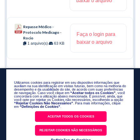
baixar o arquivo
Repasse Médico -
Protocolo Medicago -
Faça o login para
Rocio
baixar o arquivo
1 arquivo(s)
63 KB
Utilizamos cookies para registrar em seu dispositivo informações que
auxiliam na sua identificação em visitas futuras, bem como na melhoria do
desempenho e da usabilidade do site, de acordo com suas preferências
de navegação. Caso você clique em
“Aceitar todos os Cookies”
, você
concordará com a utilização abaixo mencionada. É possível, ainda, que
você opte por rejeitar os Cookies não necessários, escolhendo a opção
“Rejeitar Cookies Não Necessários”
. Para mais informações, clique
em
“Definições de Cookies”
.
ACEITAR TODOS OS COOKIES
Política de Privacidade
REJEITAR COOKIES NÃO NECESSÁRIOS
Código de Conduta