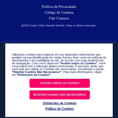
Política de Privacidade
Código de Conduta
Fale Conosco
@2026 Science Valley Research Institute. Todos os direitos reservados.
Utilizamos cookies para registrar em seu dispositivo informações que
auxiliam na sua identificação em visitas futuras, bem como na melhoria do
desempenho e da usabilidade do site, de acordo com suas preferências
de navegação. Caso você clique em
“Aceitar todos os Cookies”
, você
concordará com a utilização abaixo mencionada. É possível, ainda, que
você opte por rejeitar os Cookies não necessários, escolhendo a opção
“Rejeitar Cookies Não Necessários”
. Para mais informações, clique
em
“Definições de Cookies”
.
ACEITAR TODOS OS COOKIES
REJEITAR COOKIES NÃO NECESSÁRIOS
Definições de Cookies
Política de Cookies