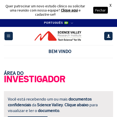
X
Quer patrocinar um novo estudo clínico ou solicitar
uma reunião com nossa equipe?
Clique aqui
e
Fechar
cadastre-se!!
Skip
PORTUGUÊS
to
content
BEM VINDO
ÁREA DO
INVESTIGADOR
Você está recebendo um ou mais
documentos
confidenciais
da
Science Valley
.
Clique abaixo
para
visualizar e ler o
documento
.