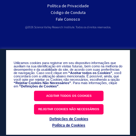
Política de Privacidade
Código de Conduta
Fale Conosco
@2026 Science Valley Research Institute. Todos os direitos reservados.
Utilizamos cookies para registrar em seu dispositivo informações que
auxiliam na sua identificação em visitas futuras, bem como na melhoria do
desempenho e da usabilidade do site, de acordo com suas preferências
de navegação. Caso você clique em
“Aceitar todos os Cookies”
, você
concordará com a utilização abaixo mencionada. É possível, ainda, que
você opte por rejeitar os Cookies não necessários, escolhendo a opção
“Rejeitar Cookies Não Necessários”
. Para mais informações, clique
em
“Definições de Cookies”
.
ACEITAR TODOS OS COOKIES
REJEITAR COOKIES NÃO NECESSÁRIOS
Definições de Cookies
Política de Cookies