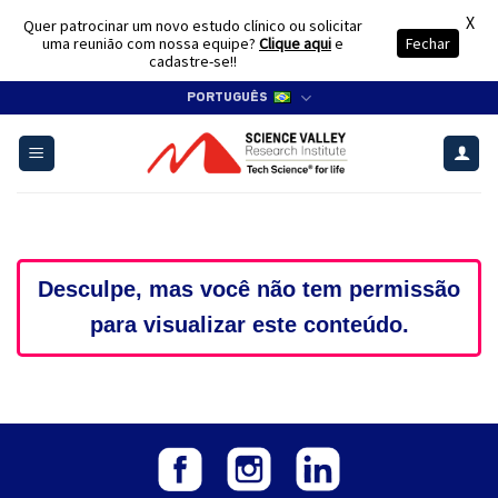
X
Quer patrocinar um novo estudo clínico ou solicitar
uma reunião com nossa equipe?
Clique aqui
e
Fechar
cadastre-se!!
Skip
PORTUGUÊS
to
content
Desculpe, mas você não tem permissão
para visualizar este conteúdo.