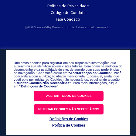
Política de Privacidade
Código de Conduta
Fale Conosco
@2026 Science Valley Research Institute. Todos os direitos reservados.
Utilizamos cookies para registrar em seu dispositivo informações que
auxiliam na sua identificação em visitas futuras, bem como na melhoria do
desempenho e da usabilidade do site, de acordo com suas preferências
de navegação. Caso você clique em
“Aceitar todos os Cookies”
, você
concordará com a utilização abaixo mencionada. É possível, ainda, que
você opte por rejeitar os Cookies não necessários, escolhendo a opção
“Rejeitar Cookies Não Necessários”
. Para mais informações, clique
em
“Definições de Cookies”
.
ACEITAR TODOS OS COOKIES
REJEITAR COOKIES NÃO NECESSÁRIOS
Definições de Cookies
Política de Cookies