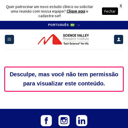
X
Quer patrocinar um novo estudo clínico ou solicitar
uma reunião com nossa equipe?
Clique aqui
e
Fechar
cadastre-se!!
Skip
PORTUGUÊS
to
content
Desculpe, mas você não tem permissão
para visualizar este conteúdo.