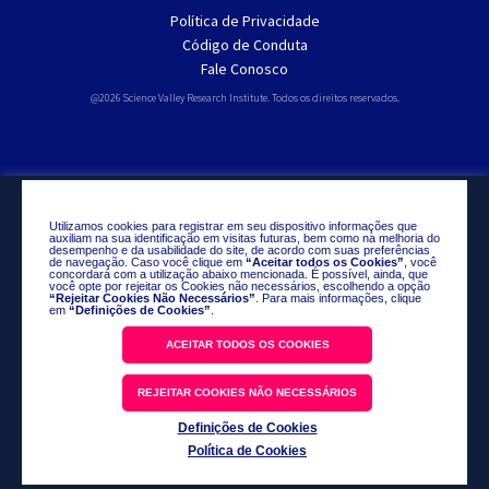
Política de Privacidade
Código de Conduta
Fale Conosco
@2026 Science Valley Research Institute. Todos os direitos reservados.
Utilizamos cookies para registrar em seu dispositivo informações que
auxiliam na sua identificação em visitas futuras, bem como na melhoria do
desempenho e da usabilidade do site, de acordo com suas preferências
de navegação. Caso você clique em
“Aceitar todos os Cookies”
, você
concordará com a utilização abaixo mencionada. É possível, ainda, que
você opte por rejeitar os Cookies não necessários, escolhendo a opção
“Rejeitar Cookies Não Necessários”
. Para mais informações, clique
em
“Definições de Cookies”
.
ACEITAR TODOS OS COOKIES
REJEITAR COOKIES NÃO NECESSÁRIOS
Definições de Cookies
Política de Cookies