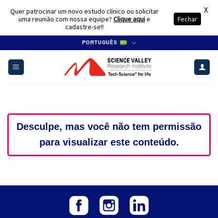
X
Quer patrocinar um novo estudo clínico ou solicitar
uma reunião com nossa equipe?
Clique aqui
e
Fechar
cadastre-se!!
Skip
PORTUGUÊS
to
content
Desculpe, mas você não tem permissão
para visualizar este conteúdo.