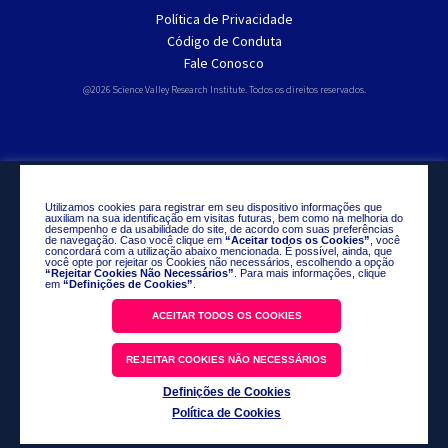
Política de Privacidade
Código de Conduta
Fale Conosco
@2026 Science Valley Research Institute. Todos os direitos reservados.
Utilizamos cookies para registrar em seu dispositivo informações que
auxiliam na sua identificação em visitas futuras, bem como na melhoria do
desempenho e da usabilidade do site, de acordo com suas preferências
de navegação. Caso você clique em
“Aceitar todos os Cookies”
, você
concordará com a utilização abaixo mencionada. É possível, ainda, que
você opte por rejeitar os Cookies não necessários, escolhendo a opção
“Rejeitar Cookies Não Necessários”
. Para mais informações, clique
em
“Definições de Cookies”
.
ACEITAR TODOS OS COOKIES
REJEITAR COOKIES NÃO NECESSÁRIOS
Definições de Cookies
Política de Cookies