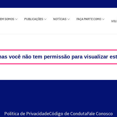
o estudo clínico ou solicitar uma reunião com nossa equipe?
Clique aqui
e c
EM SOMOS
PUBLICAÇÕES
NOTÍCIAS
FAÇA PARTE COMO
VOL
as você não tem permissão para visualizar es
Política de Privacidade
Código de Conduta
Fale Conosco