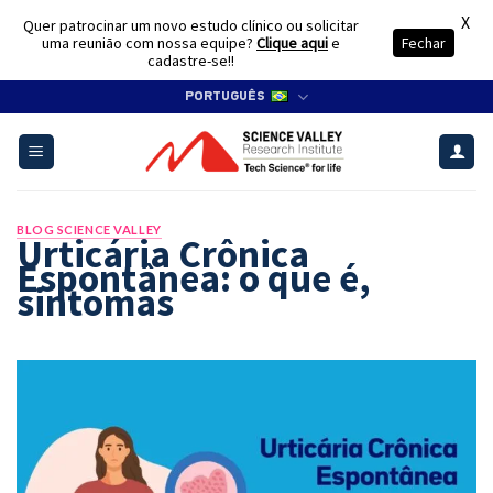
X
Quer patrocinar um novo estudo clínico ou solicitar
uma reunião com nossa equipe?
Clique aqui
e
Fechar
cadastre-se!!
Skip
PORTUGUÊS
to
content
BLOG SCIENCE VALLEY
Urticária Crônica
Espontânea: o que é,
sintomas