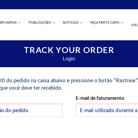
o estudo clínico ou solicitar uma reunião com nossa equipe?
Clique aqui
e c
EM SOMOS
PUBLICAÇÕES
NOTÍCIAS
FAÇA PARTE COMO
VOL
TRACK YOUR ORDER
Login
ID do pedido na caixa abaixo e pressione o botão "Rastrear
que você deve ter recebido.
E-mail de faturamento