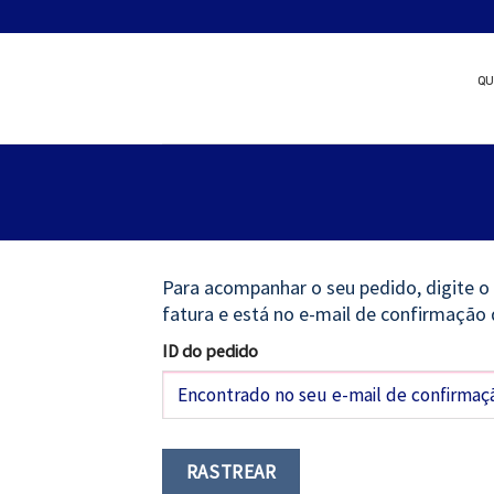
Skip
Quer patrocinar um nov
to
content
QU
Para acompanhar o seu pedido, digite o 
fatura e está no e-mail de confirmação 
ID do pedido
RASTREAR