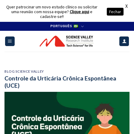
X
Quer patrocinar um novo estudo clínico ou solicitar
uma reunião com nossa equipe?
Clique aqui
e
Fechar
cadastre-se!!
Skip
PORTUGUÊS
to
content
BLOG SCIENCE VALLEY
Controle da Urticária Crônica Espontânea
(UCE)