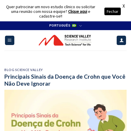
X
Quer patrocinar um novo estudo clínico ou solicitar
uma reunião com nossa equipe?
Clique aqui
e
Fechar
cadastre-se!!
Skip
PORTUGUÊS
to
content
BLOG SCIENCE VALLEY
Principais Sinais da Doença de Crohn que Você
Não Deve Ignorar