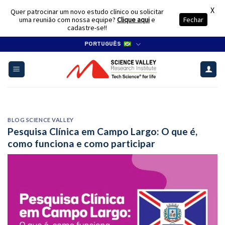
X
Quer patrocinar um novo estudo clínico ou solicitar
uma reunião com nossa equipe?
Clique aqui
e
Fechar
cadastre-se!!
Skip
PORTUGUÊS
to
content
BLOG SCIENCE VALLEY
Pesquisa Clínica em Campo Largo: O que é,
como funciona e como participar