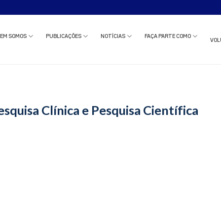
o estudo clínico ou solicitar uma reunião com nossa equipe?
Clique aqui
e c
EM SOMOS
PUBLICAÇÕES
NOTÍCIAS
FAÇA PARTE COMO
VOL
squisa Clínica e Pesquisa Científica