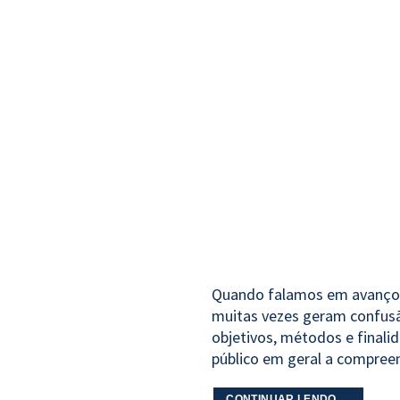
Quando falamos em avanços 
muitas vezes geram confusão
objetivos, métodos e finalid
público em geral a compreen
CONTINUAR LENDO
→