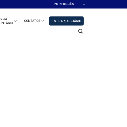
PORTUGUÊS
adastre-se!!
Fechar
SEJA
CONTATOS
ENTRAR | USUÁRIO
UNTÁRIO