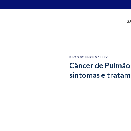
Skip
Quer patrocinar um nov
to
content
QU
BLOG SCIENCE VALLEY
Câncer de Pulmão 
sintomas e trata