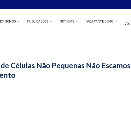
o estudo clínico ou solicitar uma reunião com nossa equipe?
Clique aqui
e c
EM SOMOS
PUBLICAÇÕES
NOTÍCIAS
FAÇA PARTE COMO
VOL
de Células Não Pequenas Não Escamoso
mento