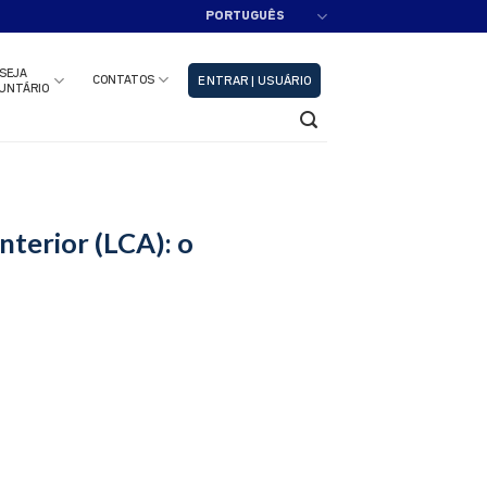
PORTUGUÊS
adastre-se!!
Fechar
SEJA
CONTATOS
ENTRAR | USUÁRIO
UNTÁRIO
terior (LCA): o