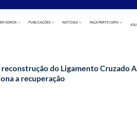
o estudo clínico ou solicitar uma reunião com nossa equipe?
Clique aqui
e c
EM SOMOS
PUBLICAÇÕES
NOTÍCIAS
FAÇA PARTE COMO
VOL
 reconstrução do Ligamento Cruzado An
iona a recuperação