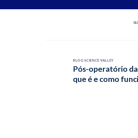
Skip
Quer patrocinar um nov
to
content
QU
BLOG SCIENCE VALLEY
Pós-operatório da
que é e como func