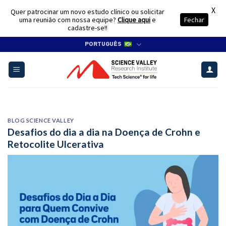
X
Quer patrocinar um novo estudo clínico ou solicitar
uma reunião com nossa equipe?
Clique aqui
e
Fechar
cadastre-se!!
Skip
PORTUGUÊS
to
content
BLOG SCIENCE VALLEY
Desafios do dia a dia na Doença de Crohn e
Retocolite Ulcerativa