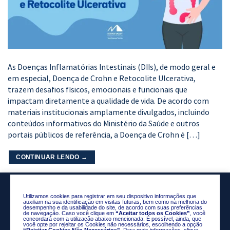
As Doenças Inflamatórias Intestinais (DIIs), de modo geral e
em especial, Doença de Crohn e Retocolite Ulcerativa,
trazem desafios físicos, emocionais e funcionais que
impactam diretamente a qualidade de vida. De acordo com
materiais institucionais amplamente divulgados, incluindo
conteúdos informativos do Ministério da Saúde e outros
portais públicos de referência, a Doença de Crohn é […]
CONTINUAR LENDO
→
Utilizamos cookies para registrar em seu dispositivo informações que
auxiliam na sua identificação em visitas futuras, bem como na melhoria do
desempenho e da usabilidade do site, de acordo com suas preferências
de navegação. Caso você clique em
“Aceitar todos os Cookies”
, você
concordará com a utilização abaixo mencionada. É possível, ainda, que
você opte por rejeitar os Cookies não necessários, escolhendo a opção