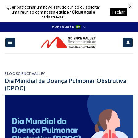
X
Quer patrocinar um novo estudo clínico ou solicitar
uma reunião com nossa equipe?
Clique aqui
e
Fechar
cadastre-se!!
Skip
PORTUGUÊS
to
content
BLOG SCIENCE VALLEY
Dia Mundial da Doença Pulmonar Obstrutiva
(DPOC)