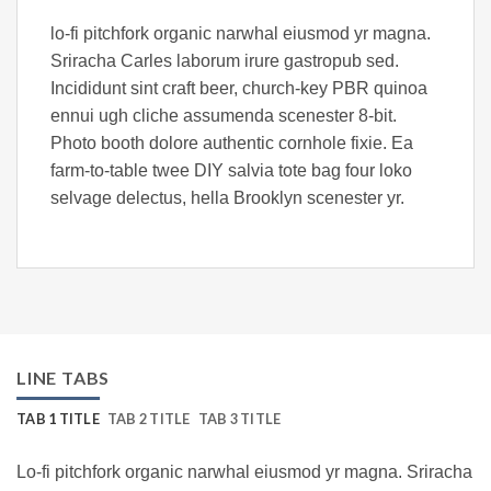
lo-fi pitchfork organic narwhal eiusmod yr magna.
Sriracha Carles laborum irure gastropub sed.
Incididunt sint craft beer, church-key PBR quinoa
ennui ugh cliche assumenda scenester 8-bit.
Photo booth dolore authentic cornhole fixie. Ea
farm-to-table twee DIY salvia tote bag four loko
selvage delectus, hella Brooklyn scenester yr.
LINE TABS
TAB 1 TITLE
TAB 2 TITLE
TAB 3 TITLE
Lo-fi pitchfork organic narwhal eiusmod yr magna. Sriracha