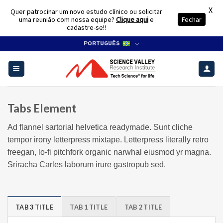
X
Quer patrocinar um novo estudo clínico ou solicitar
uma reunião com nossa equipe?
Clique aqui
e
Fechar
cadastre-se!!
Skip
PORTUGUÊS
to
content
Tabs Element
Ad flannel sartorial helvetica readymade. Sunt cliche
tempor irony letterpress mixtape. Letterpress literally retro
freegan, lo-fi pitchfork organic narwhal eiusmod yr magna.
Sriracha Carles laborum irure gastropub sed.
TAB 3 TITLE
TAB 1 TITLE
TAB 2 TITLE