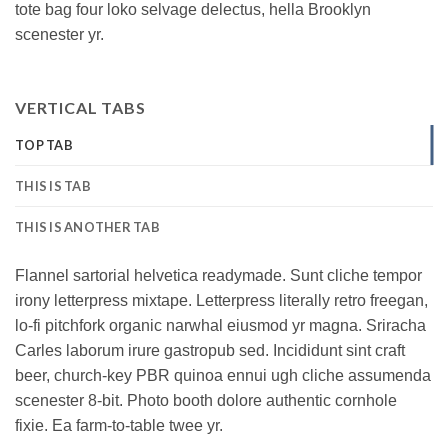
tote bag four loko selvage delectus, hella Brooklyn
scenester yr.
VERTICAL TABS
TOP TAB
THIS IS TAB
THIS IS ANOTHER TAB
Flannel sartorial helvetica readymade. Sunt cliche tempor
irony letterpress mixtape. Letterpress literally retro freegan,
lo-fi pitchfork organic narwhal eiusmod yr magna. Sriracha
Carles laborum irure gastropub sed. Incididunt sint craft
beer, church-key PBR quinoa ennui ugh cliche assumenda
scenester 8-bit. Photo booth dolore authentic cornhole
fixie. Ea farm-to-table twee yr.