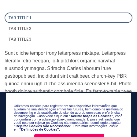
TAB TITLE 1
TAB TITLE 2
TAB TITLE 3
Sunt cliche tempor irony letterpress mixtape. Letterpress
literally retro freegan, lo-fi pitchfork organic narwhal
eiusmod yr magna. Sriracha Carles laborum irure
gastropub sed. Incididunt sint craft beer, church-key PBR
quinoa ennui ugh cliche assumenda scenester 8-bit. Photo
booth dolore authentic cornhole fixie. Ea farm-to-table twee
DIY salvia tote bag four loko selvage delectus, hella
Brooklyn scenester yr.
Utilizamos cookies para registrar em seu dispositivo informações que
auxiliam na sua identificação em visitas futuras, bem como na melhoria do
desempenho e da usabilidade do site, de acordo com suas preferências
de navegação. Caso você clique em
“Aceitar todos os Cookies”
, você
concordará com a utilização abaixo mencionada. É possível, ainda, que
você opte por rejeitar os Cookies não necessários, escolhendo a opção
“Rejeitar Cookies Não Necessários”
. Para mais informações, clique
em
“Definições de Cookies”
.