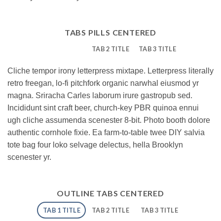
TABS PILLS CENTERED
TAB 1 TITLE
TAB 2 TITLE
TAB 3 TITLE
Cliche tempor irony letterpress mixtape. Letterpress literally
retro freegan, lo-fi pitchfork organic narwhal eiusmod yr
magna. Sriracha Carles laborum irure gastropub sed.
Incididunt sint craft beer, church-key PBR quinoa ennui
ugh cliche assumenda scenester 8-bit. Photo booth dolore
authentic cornhole fixie. Ea farm-to-table twee DIY salvia
tote bag four loko selvage delectus, hella Brooklyn
scenester yr.
OUTLINE TABS CENTERED
TAB 1 TITLE
TAB 2 TITLE
TAB 3 TITLE