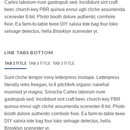
Carles laborum irure gastropub sed. Incididunt sint craft
beer, church-key PBR quinoa ennui ugh cliche assumenda
scenester 8-bit. Photo booth dolore authentic cornhole
fixie. Ea farm-to-table twee DIY salvia tote bag four loko
selvage delectus, hella Brooklyn scenester yr.
LINE TABS BOTTOM
TAB 1 TITLE
TAB 2 TITLE
TAB 3 TITLE
Sunt cliche tempor irony letterpress mixtape. Letterpress
literally retro freegan, lo-fi pitchfork organic narwhal
eiusmod yr magna. Sriracha Carles laborum irure
gastropub sed. Incididunt sint craft beer, church-key PBR
quinoa ennui ugh cliche assumenda scenester 8-bit. Photo
booth dolore authentic cornhole fixie. Ea farm-to-table twee
DIY salvia tote bag four loko selvage delectus, hella
Brooklyn scenester yr.