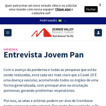
X
Quer patrocinar um novo estudo clínico ou solicitar
uma reunião com nossa equipe?
Clique aqui
e
Fechar
cadastre-se!!
Skip
PORTUGUÊS
to
content
IMPRENSA
Entrevista Jovem Pan
Com o avanço da pandemia e todas as pesquisas que estão
sendo realizadas, está cada vez mais claro que a Covid-19 É
uma doença vascular, acometendo todos os órgãos de uma
forma generalizada, com principal alvo na circulação
pulmonar, gerando problemas respiratórios.
Por isso, as veias e artérias podem ser alvo de trombose
tanto venosa quanto arterial. Por conta dessa relação, o Dr.