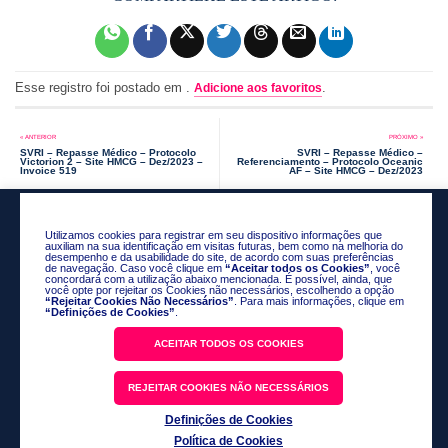
Esse registro foi postado em .
.
Adicione aos favoritos
SVRI – Repasse Médico – Protocolo
SVRI – Repasse Médico –
Victorion 2 – Site HMCG – Dez/2023 –
Referenciamento – Protocolo Oceanic
Invoice 519
AF – Site HMCG – Dez/2023
Utilizamos cookies para registrar em seu dispositivo informações que
auxiliam na sua identificação em visitas futuras, bem como na melhoria do
desempenho e da usabilidade do site, de acordo com suas preferências
de navegação. Caso você clique em
“Aceitar todos os Cookies”
, você
concordará com a utilização abaixo mencionada. É possível, ainda, que
você opte por rejeitar os Cookies não necessários, escolhendo a opção
“Rejeitar Cookies Não Necessários”
. Para mais informações, clique em
“Definições de Cookies”
.
ACEITAR TODOS OS COOKIES
Política de Privacidade
REJEITAR COOKIES NÃO NECESSÁRIOS
Código de Conduta
Fale Conosco
Definições de Cookies
Política de Cookies
@2026 Science Valley Research Institute. Todos os direitos reservados.