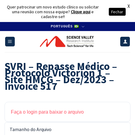
X
Quer patrocinar um novo estudo clínico ou solicitar
uma reunião com nossa equipe?
Clique aqui
e
Fechar
cadastre-se!!
Skip
PORTUGUÊS
to
content
SVRI – Repasse Médico –
Protocolo Victorion 1 –
Site HMCG – Dez/2023 –
Invoice 517
Faça o login para baixar o arquivo
Tamanho do Arquivo