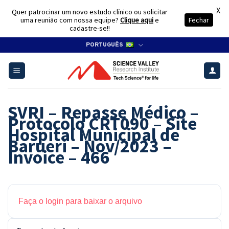
X
Quer patrocinar um novo estudo clínico ou solicitar
uma reunião com nossa equipe?
Clique aqui
e
Fechar
cadastre-se!!
Skip
PORTUGUÊS
to
content
SVRI – Repasse Médico –
Protocolo CRT090 – Site
Hospital Municipal de
Barueri – Nov/2023 –
Invoice – 466
Faça o login para baixar o arquivo