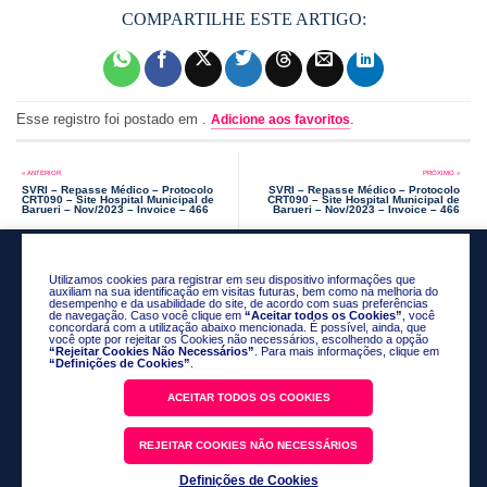
Esse registro foi postado em .
.
Adicione aos favoritos
SVRI – Repasse Médico – Protocolo
SVRI – Repasse Médico – Protocolo
CRT090 – Site Hospital Municipal de
CRT090 – Site Hospital Municipal de
Barueri – Nov/2023 – Invoice – 466
Barueri – Nov/2023 – Invoice – 466
Utilizamos cookies para registrar em seu dispositivo informações que
auxiliam na sua identificação em visitas futuras, bem como na melhoria do
desempenho e da usabilidade do site, de acordo com suas preferências
de navegação. Caso você clique em
“Aceitar todos os Cookies”
, você
concordará com a utilização abaixo mencionada. É possível, ainda, que
você opte por rejeitar os Cookies não necessários, escolhendo a opção
“Rejeitar Cookies Não Necessários”
. Para mais informações, clique em
“Definições de Cookies”
.
ACEITAR TODOS OS COOKIES
Política de Privacidade
REJEITAR COOKIES NÃO NECESSÁRIOS
Código de Conduta
Fale Conosco
Definições de Cookies