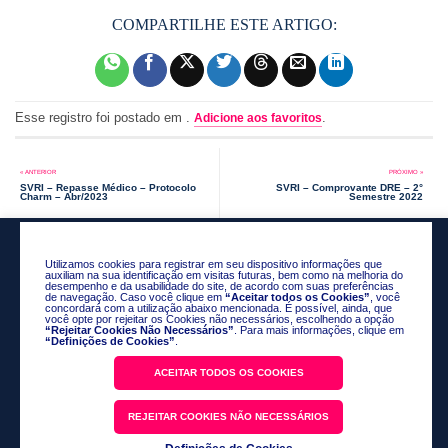
Esse registro foi postado em .
.
Adicione aos favoritos
SVRI – Repasse Médico – Protocolo
SVRI – Comprovante DRE – 2°
Charm – Abr/2023
Semestre 2022
Utilizamos cookies para registrar em seu dispositivo informações que
auxiliam na sua identificação em visitas futuras, bem como na melhoria do
desempenho e da usabilidade do site, de acordo com suas preferências
de navegação. Caso você clique em
“Aceitar todos os Cookies”
, você
concordará com a utilização abaixo mencionada. É possível, ainda, que
você opte por rejeitar os Cookies não necessários, escolhendo a opção
“Rejeitar Cookies Não Necessários”
. Para mais informações, clique em
“Definições de Cookies”
.
ACEITAR TODOS OS COOKIES
Política de Privacidade
REJEITAR COOKIES NÃO NECESSÁRIOS
Código de Conduta
Fale Conosco