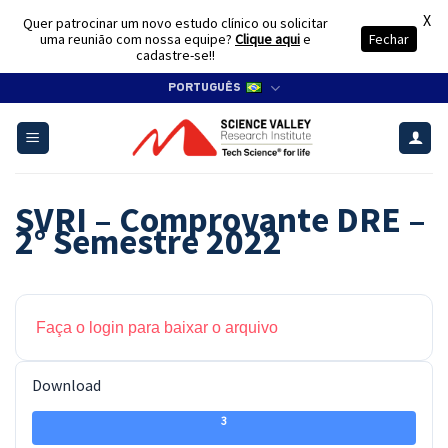
X
Quer patrocinar um novo estudo clínico ou solicitar
uma reunião com nossa equipe?
Clique aqui
e
Fechar
cadastre-se!!
Skip
PORTUGUÊS
to
content
SVRI – Comprovante DRE –
2° Semestre 2022
Faça o login para baixar o arquivo
Download
3