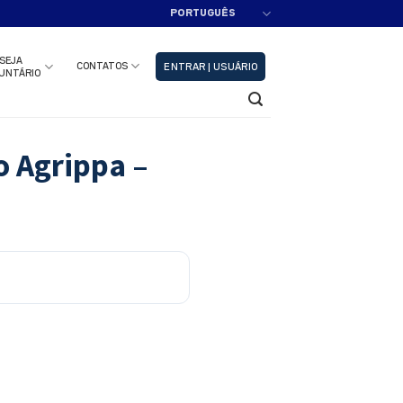
PORTUGUÊS
adastre-se!!
Fechar
SEJA
CONTATOS
ENTRAR | USUÁRIO
UNTÁRIO
o Agrippa –