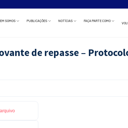
o estudo clínico ou solicitar uma reunião com nossa equipe?
Clique aqui
e c
EM SOMOS
PUBLICAÇÕES
NOTÍCIAS
FAÇA PARTE COMO
VOL
vante de repasse – Protocol
 arquivo