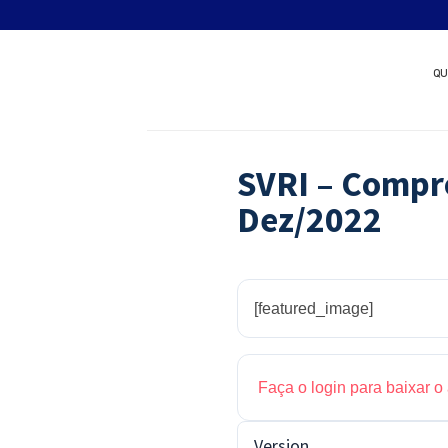
Skip
Quer patrocinar um nov
to
content
QU
SVRI – Compro
Dez/2022
[featured_image]
Faça o login para baixar o
Version