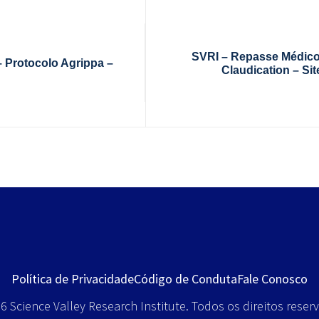
SVRI – Repasse Médic
 Protocolo Agrippa –
Claudication – Sit
Política de Privacidade
Código de Conduta
Fale Conosco
 Science Valley Research Institute. Todos os direitos reser