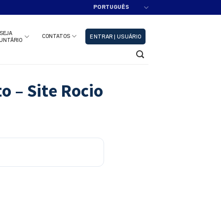
PORTUGUÊS
adastre-se!!
Fechar
SEJA
CONTATOS
ENTRAR | USUÁRIO
UNTÁRIO
o – Site Rocio