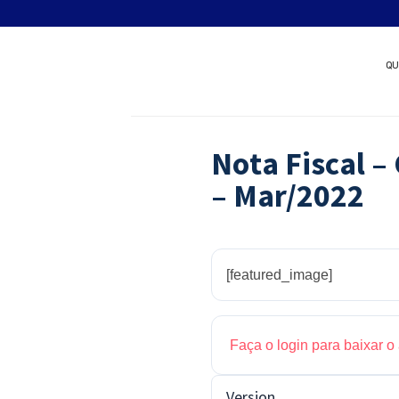
Skip
Quer patrocinar um nov
to
content
QU
Nota Fiscal –
– Mar/2022
[featured_image]
Faça o login para baixar o
Version