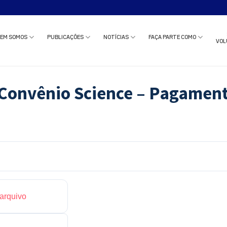
o estudo clínico ou solicitar uma reunião com nossa equipe?
Clique aqui
e c
EM SOMOS
PUBLICAÇÕES
NOTÍCIAS
FAÇA PARTE COMO
VOL
 Convênio Science – Pagament
 arquivo