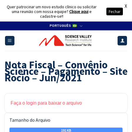
X
Quer patrocinar um novo estudo clínico ou solicitar
uma reunião com nossa equipe?
Clique aqui
e
Fechar
cadastre-se!!
Skip
PORTUGUÊS
to
content
Nota Fiscal – Convênio
Science – Pagamento – Site
Rocio – Jun/2021
Faça o login para baixar o arquivo
Tamanho do Arquivo
191 KB