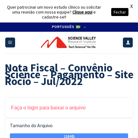
X
Quer patrocinar um novo estudo clínico ou solicitar
uma reunião com nossa equipe?
Clique aqui
e
Fechar
cadastre-se!!
Skip
PORTUGUÊS
to
content
Nota Fiscal – Convênio
Science – Pagamento – Site
Rocio – Jul/2022
Faça o login para baixar o arquivo
Tamanho do Arquivo
116 KB