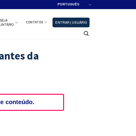
PORTUGUÊS
adastre-se!!
Fechar
SEJA
CONTATOS
ENTRAR | USUÁRIO
UNTÁRIO
 antes da
te conteúdo.