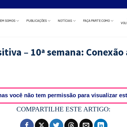
o estudo clínico ou solicitar uma reunião com nossa equipe?
Clique aqui
e c
EM SOMOS
PUBLICAÇÕES
NOTÍCIAS
FAÇA PARTE COMO
VOL
sitiva – 10ª semana: Conexão
as você não tem permissão para visualizar es