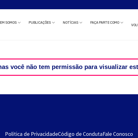
o estudo clínico ou solicitar uma reunião com nossa equipe?
Clique aqui
e c
EM SOMOS
PUBLICAÇÕES
NOTÍCIAS
FAÇA PARTE COMO
VOL
as você não tem permissão para visualizar es
Política de Privacidade
Código de Conduta
Fale Conosco