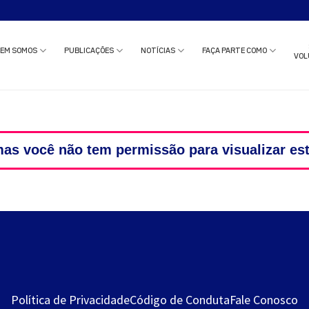
o estudo clínico ou solicitar uma reunião com nossa equipe?
Clique aqui
e c
EM SOMOS
PUBLICAÇÕES
NOTÍCIAS
FAÇA PARTE COMO
VOL
as você não tem permissão para visualizar es
Política de Privacidade
Código de Conduta
Fale Conosco