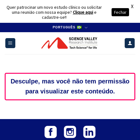
X
Quer patrocinar um novo estudo clínico ou solicitar
uma reunião com nossa equipe?
Clique aqui
e
Fechar
cadastre-se!!
Skip
PORTUGUÊS
to
content
Desculpe, mas você não tem permissão
para visualizar este conteúdo.