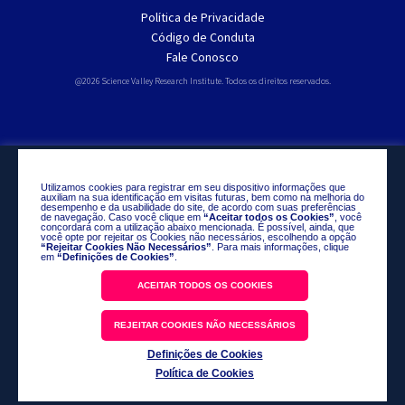
Política de Privacidade
Código de Conduta
Fale Conosco
@2026 Science Valley Research Institute. Todos os direitos reservados.
Utilizamos cookies para registrar em seu dispositivo informações que
auxiliam na sua identificação em visitas futuras, bem como na melhoria do
desempenho e da usabilidade do site, de acordo com suas preferências
de navegação. Caso você clique em
“Aceitar todos os Cookies”
, você
concordará com a utilização abaixo mencionada. É possível, ainda, que
você opte por rejeitar os Cookies não necessários, escolhendo a opção
“Rejeitar Cookies Não Necessários”
. Para mais informações, clique
em
“Definições de Cookies”
.
ACEITAR TODOS OS COOKIES
REJEITAR COOKIES NÃO NECESSÁRIOS
Definições de Cookies
Política de Cookies