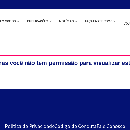
o estudo clínico ou solicitar uma reunião com nossa equipe?
Clique aqui
e c
EM SOMOS
PUBLICAÇÕES
NOTÍCIAS
FAÇA PARTE COMO
VOL
as você não tem permissão para visualizar es
Política de Privacidade
Código de Conduta
Fale Conosco