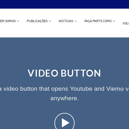
o estudo clínico ou solicitar uma reunião com nossa equipe?
Clique aqui
e c
EM SOMOS
PUBLICAÇÕES
NOTÍCIAS
FAÇA PARTE COMO
VOL
VIDEO BUTTON
a video button that opens Youtube and Viemo v
anywhere.