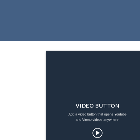
VIDEO BUTTON
Add a video button that opens Youtube
and Viemo videos anywhere.