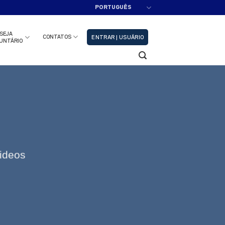
PORTUGUÊS
adastre-se!!
Fechar
SEJA
CONTATOS
ENTRAR | USUÁRIO
UNTÁRIO
ideos