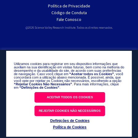
Política de Privacidade
Código de Conduta
Fale Conosco
@2026 Science Valley Research Institute. Todos os direitos reservados.
Utilizamos cookies para registrar em seu dispositivo informações que
auxiliam na sua identificação em visitas futuras, bem como na melhoria do
desempenho e da usabilidade do site, de acordo com suas preferências
de navegação. Caso você clique em
“Aceitar todos os Cookies”
, você
concordará com a utilização abaixo mencionada. É possível, ainda, que
você opte por rejeitar os Cookies não necessários, escolhendo a opção
“Rejeitar Cookies Não Necessários”
. Para mais informações, clique
em
“Definições de Cookies”
.
ACEITAR TODOS OS COOKIES
REJEITAR COOKIES NÃO NECESSÁRIOS
Definições de Cookies
Política de Cookies