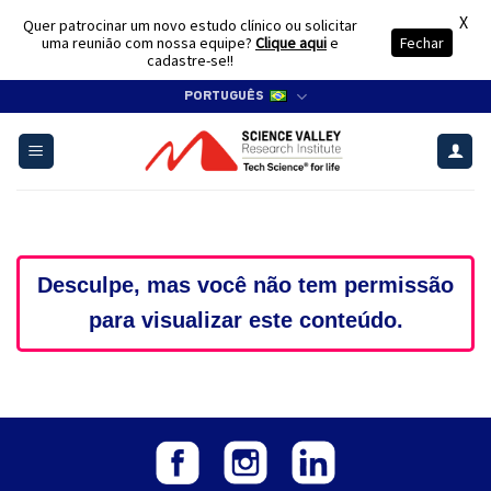
X
Quer patrocinar um novo estudo clínico ou solicitar
uma reunião com nossa equipe?
Clique aqui
e
Fechar
cadastre-se!!
Skip
PORTUGUÊS
to
content
Desculpe, mas você não tem permissão
para visualizar este conteúdo.