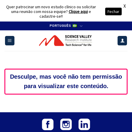
X
Quer patrocinar um novo estudo clínico ou solicitar
uma reunião com nossa equipe?
Clique aqui
e
Fechar
cadastre-se!!
Skip
PORTUGUÊS
to
content
Desculpe, mas você não tem permissão
para visualizar este conteúdo.