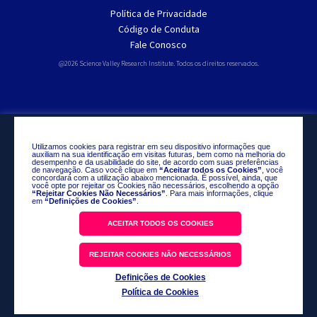
Política de Privacidade
Código de Conduta
Fale Conosco
@2026 Science Valley Research Institute. Todos os direitos reservados.
Utilizamos cookies para registrar em seu dispositivo informações que
auxiliam na sua identificação em visitas futuras, bem como na melhoria do
desempenho e da usabilidade do site, de acordo com suas preferências
de navegação. Caso você clique em
“Aceitar todos os Cookies”
, você
concordará com a utilização abaixo mencionada. É possível, ainda, que
você opte por rejeitar os Cookies não necessários, escolhendo a opção
“Rejeitar Cookies Não Necessários”
. Para mais informações, clique
em
“Definições de Cookies”
.
ACEITAR TODOS OS COOKIES
REJEITAR COOKIES NÃO NECESSÁRIOS
Definições de Cookies
Política de Cookies