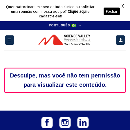
X
Quer patrocinar um novo estudo clínico ou solicitar
uma reunião com nossa equipe?
Clique aqui
e
Fechar
cadastre-se!!
Skip
PORTUGUÊS
to
content
Desculpe, mas você não tem permissão
para visualizar este conteúdo.