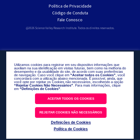
Política de Privacidade
Código de Conduta
Fale Conosco
@2026 Science Valley Research Institute. Todos os direitos reservados.
Utilizamos cookies para registrar em seu dispositivo informações que
auxiliam na sua identificação em visitas futuras, bem como na melhoria do
desempenho e da usabilidade do site, de acordo com suas preferências
de navegação. Caso você clique em
“Aceitar todos os Cookies”
, você
concordará com a utilização abaixo mencionada. É possível, ainda, que
você opte por rejeitar os Cookies não necessários, escolhendo a opção
“Rejeitar Cookies Não Necessários”
. Para mais informações, clique
em
“Definições de Cookies”
.
ACEITAR TODOS OS COOKIES
REJEITAR COOKIES NÃO NECESSÁRIOS
Definições de Cookies
Política de Cookies