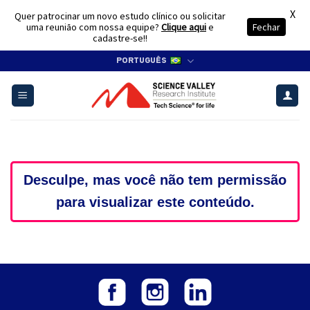
X
Quer patrocinar um novo estudo clínico ou solicitar
uma reunião com nossa equipe?
Clique aqui
e
Fechar
cadastre-se!!
Skip
PORTUGUÊS
to
content
Desculpe, mas você não tem permissão
para visualizar este conteúdo.