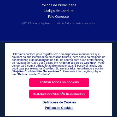
Política de Privacidade
Código de Conduta
Fale Conosco
@2026 Science Valley Research Institute. Todos os direitos reservados.
Utilizamos cookies para registrar em seu dispositivo informações que
auxiliam na sua identificação em visitas futuras, bem como na melhoria do
desempenho e da usabilidade do site, de acordo com suas preferências
de navegação. Caso você clique em
“Aceitar todos os Cookies”
, você
concordará com a utilização abaixo mencionada. É possível, ainda, que
você opte por rejeitar os Cookies não necessários, escolhendo a opção
“Rejeitar Cookies Não Necessários”
. Para mais informações, clique
em
“Definições de Cookies”
.
ACEITAR TODOS OS COOKIES
REJEITAR COOKIES NÃO NECESSÁRIOS
Definições de Cookies
Política de Cookies