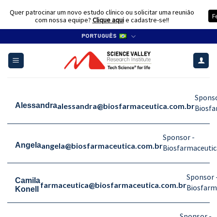
Quer patrocinar um novo estudo clínico ou solicitar uma reunião
F
com nossa equipe?
Clique aqui
e cadastre-se!!
Skip
PORTUGUÊS
to
content
Sponso
alessandra@biosfarmaceutica.com.br
Alessandra
Biosfa
Sponsor -
angela@biosfarmaceutica.com.br
Angela
Biosfarmaceutic
Sponsor 
Camila
farmaceutica@biosfarmaceutica.com.br
Biosfarm
Konell
Sponsor -